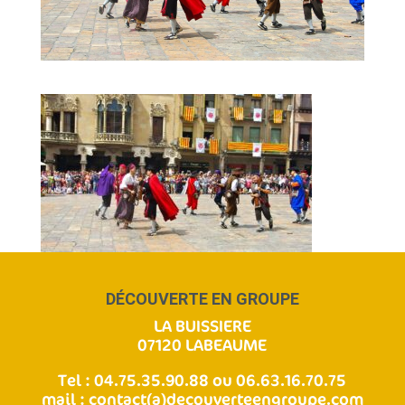
DÉCOUVERTE EN GROUPE
LA BUISSIERE
07120 LABEAUME
Tel : 04.75.35.90.88 ou 06.63.16.70.75
mail :
contact(a)decouverteengroupe.com