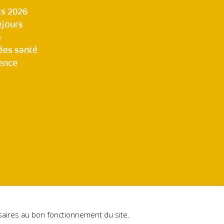
s 2026
éjours
e
ées santé
ence
essaires au bon fonctionnement du site.