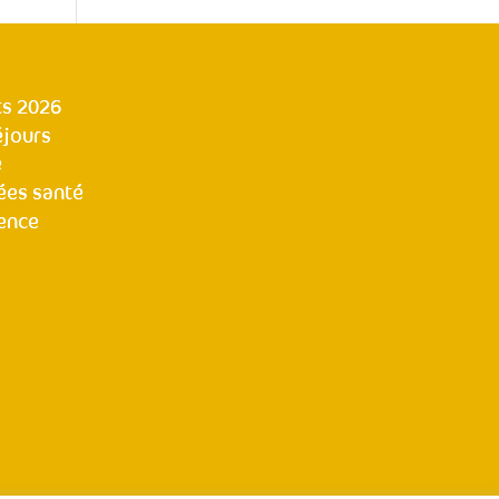
s 2026
éjours
e
ées santé
ence