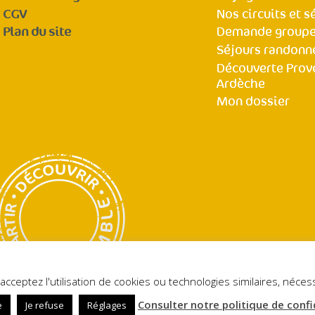
CGV
Nos circuits et s
Plan du site
Demande group
Séjours randonn
Découverte Prov
Ardèche
Mon dossier
POLITIQUE DE CONFIDENTIALITÉ
acceptez l'utilisation de cookies ou technologies similaires, néc
Consulter notre politique de confi
e
Je refuse
Réglages