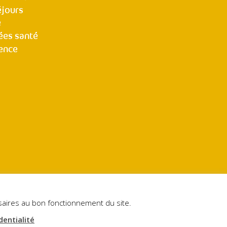
éjours
e
ées santé
ence
essaires au bon fonctionnement du site.
dentialité