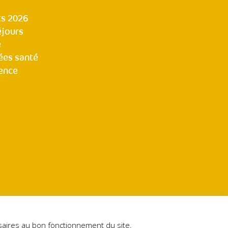
s 2026
éjours
e
ées santé
ence
essaires au bon fonctionnement du site.