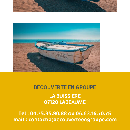
DÉCOUVERTE EN GROUPE
LA BUISSIERE
07120 LABEAUME
Tel : 04.75.35.90.88 ou 06.63.16.70.75
mail :
contact(a)decouverteengroupe.com