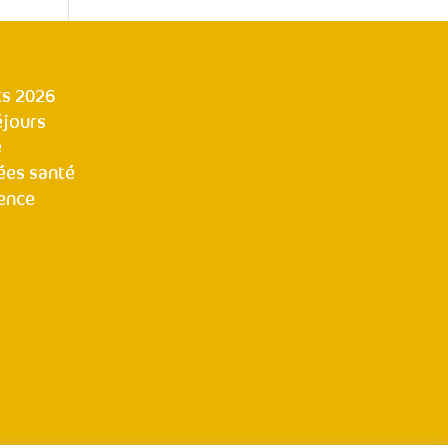
s 2026
éjours
e
ées santé
ence